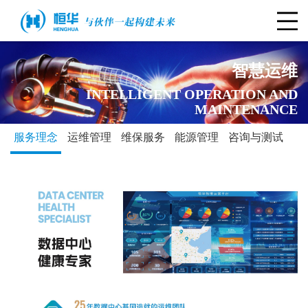
新利·体育(中国)官方网站-登录入口
智慧运维
新利·体育(中国)官方网站-登录入口
INTELLIGENT OPERATION AND
新闻中心
MAINTENANCE
文化视窗
服务理念
运维管理
维保服务
能源管理
咨询与测试
业务领域
规划设计
项目管理
智慧运维
大数据服务