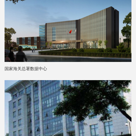
国家海关总署数据中心