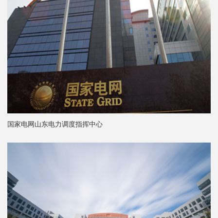
国家电网山东电力调度指挥中心