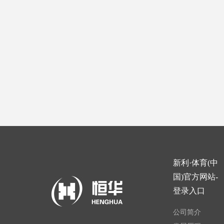
新利·体育(中
国)官方网站-
登录入口
公司简介