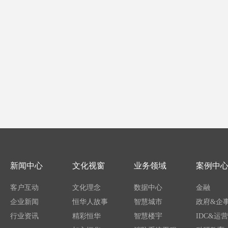
新闻中心
文化视窗
业务领域
案例中
客户互动
文化理念
数据中心
金融
企业新闻
恒华人故事
智慧城市
政府&企
行业资讯
精彩恒华
智慧楼宇
IDC&运