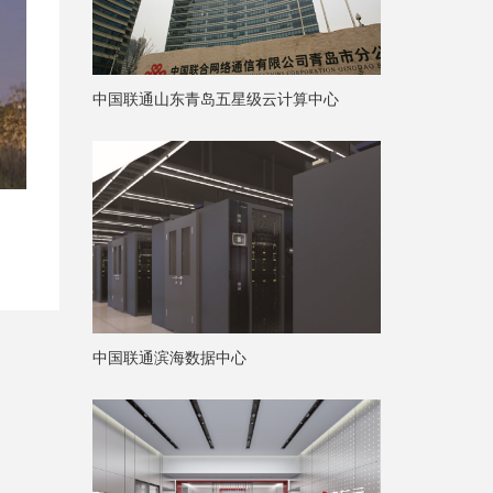
中国联通山东青岛五星级云计算中心
中国联通滨海数据中心