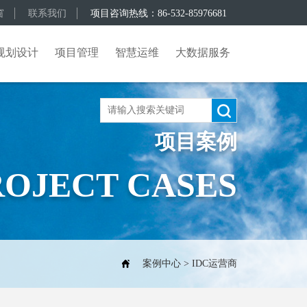
窗
联系我们
项目咨询热线：
86-532-85976681
规划设计
项目管理
智慧运维
大数据服务
项目案例
ROJECT CASES
案例中心
>
IDC运营商