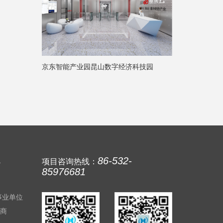
京东智能产业园昆山数字经济科技园
86-532-
项目咨询热线：
心
85976681
事业单位
营商