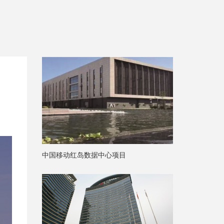
中国移动红岛数据中心项目